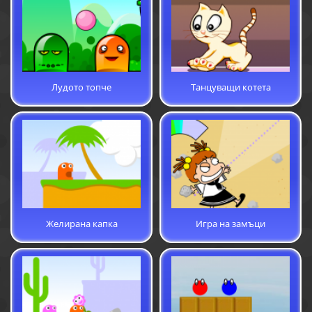
Лудото топче
Танцуващи котета
Желирана капка
Игра на замъци