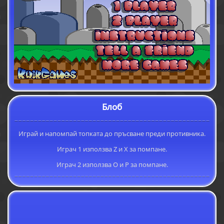
Блоб
Играй и напомпай топката до пръсване преди противника.
Играч 1 използва Z и X за помпане.
Играч 2 използва O и P за помпане.