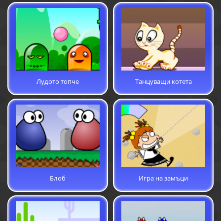
Лудото топче
Танцуващи котета
Блоб
Игра на замъци