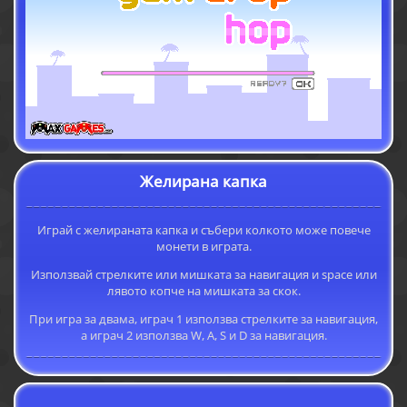
Желирана капка
Играй с желираната капка и събери колкото може повече
монети в играта.
Използвай стрелките или мишката за навигация и space или
лявото копче на мишката за скок.
При игра за двама, играч 1 използва стрелките за навигация,
а играч 2 използва W, A, S и D за навигация.