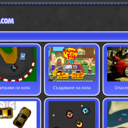
аправи си кола
Създаване на кола
Опасе