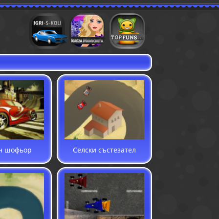
Игри с коли
Игри за момичета
Флаш игри
н шофьор
Селски състезател