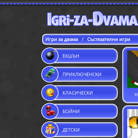
/
Игри за двама
Състезателни игри
ЕКШЪН
ПРИКЛЮЧЕНСКИ
КЛАСИЧЕСКИ
Н
БОЙНИ
ДЕТСКИ