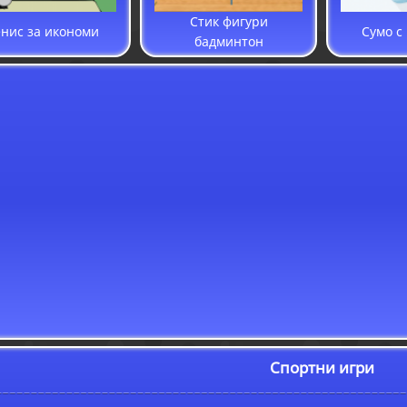
Стик фигури
нис за икономи
Сумо с
бадминтон
Спортни игри