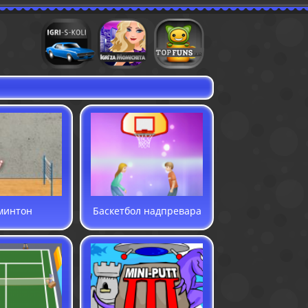
Игри с коли
Игри за момичета
Флаш игри
минтон
Баскетбол надпревара