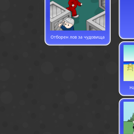
Отборен лов за чудовища
Н