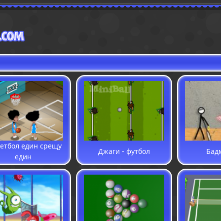
етбол един срещу
Джаги - футбол
Бад
един