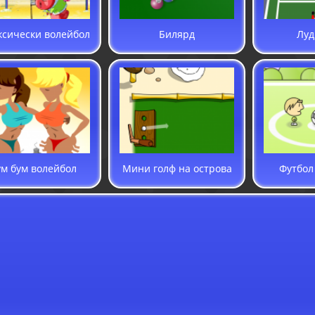
ксически волейбол
Билярд
Луд
м бум волейбол
Мини голф на острова
Футбол