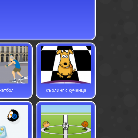
кетбол
Кърлинг с кученца