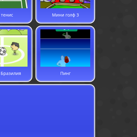
 тенис
Мини голф 3
 Бразилия
Пинг