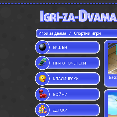
/
Игри за двама
Спортни игри
ЕКШЪН
ПРИКЛЮЧЕНСКИ
Баск
КЛАСИЧЕСКИ
БОЙНИ
ДЕТСКИ