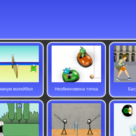
амнум волейбол
Необикновена топка
Бас