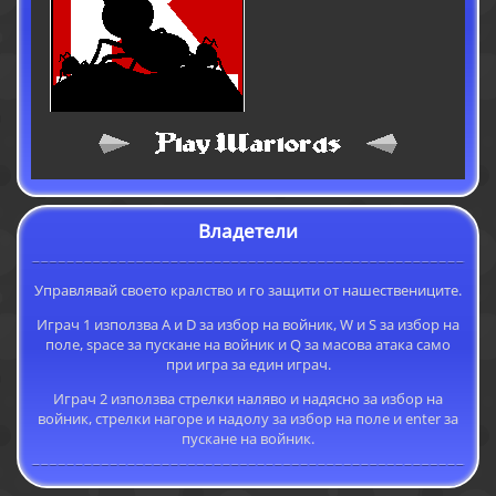
Владетели
Управлявай своето кралство и го защити от нашествениците.
Играч 1 използва A и D за избор на войник, W и S за избор на
поле, space за пускане на войник и Q за масова атака само
при игра за един играч.
Играч 2 използва стрелки наляво и надясно за избор на
войник, стрелки нагоре и надолу за избор на поле и enter за
пускане на войник.