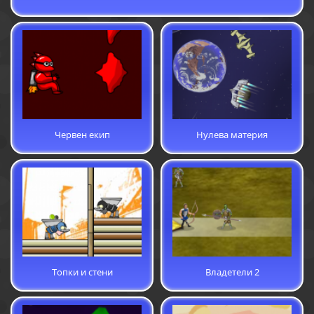
Червен екип
Нулева материя
Топки и стени
Владетели 2