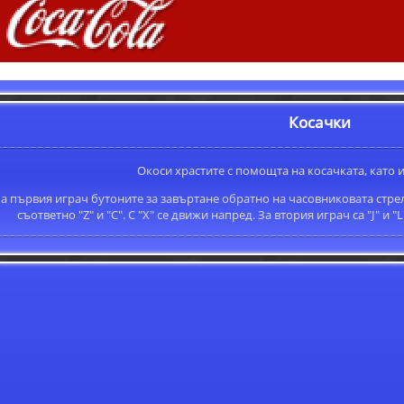
Косачки
Окоси храстите с помощта на косачката, като 
а първия играч бутоните за завъртане обратно на часовниковата стрел
съответно "Z" и "C". С "X" се движи напред. За втория играч са "J" и 