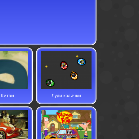
в Китай
Луди колички