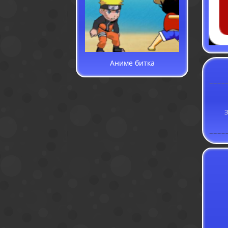
Аниме битка
З