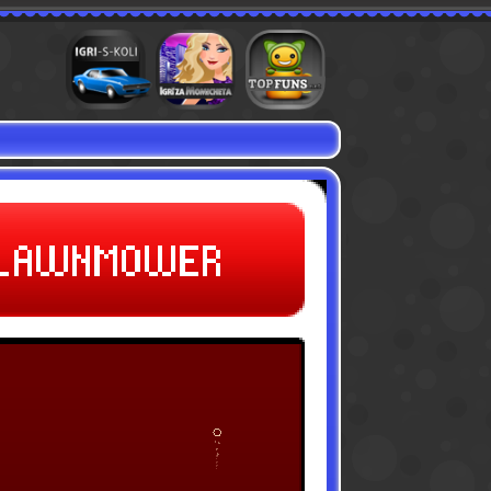
Игри с коли
Игри за момичета
Флаш игри