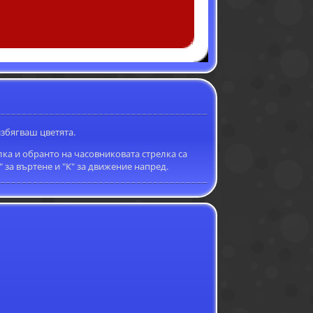
избягваш цветята.
ка и обранто на часовниковата стрелка са
"L" за въртене и "К" за движение напред.