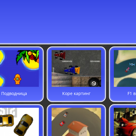
Подводница
Коре картинг
F1 