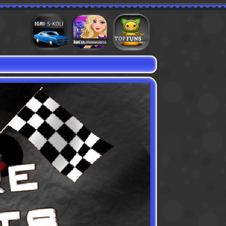
Игри с коли
Игри за момичета
Флаш игри