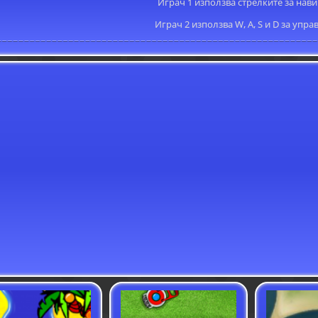
Играч 1 използва стрелките за нави
Играч 2 използва W, A, S и D за упра