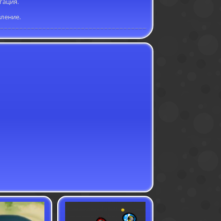
гация.
вление.