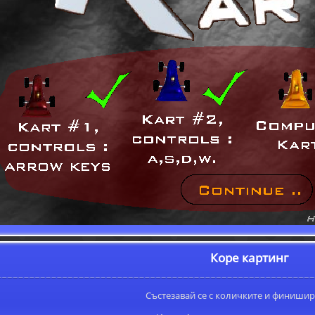
Коре картинг
Състезавай се с количките и финишир