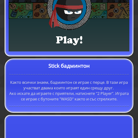
Stick бадминтон
Както всички знаем, бадминтон се играе с перце. В тази игра
участват двама които играят един срещу друг.
Ако искате да играете с приятели, натиснете "2 Player". Играта
се играе с бутоните "WASD" както и със стрелките.