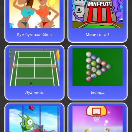
Бум бум волейбол
Мини голф 3
Луд тенис
Билярд