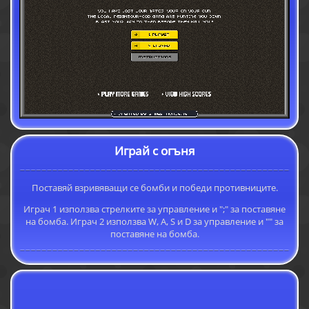
Играй с огъня
Поставяй взривяващи се бомби и победи противниците.
Играч 1 използва стрелките за управление и ";" за поставяне
на бомба. Играч 2 използва W, A, S и D за управление и "" за
поставяне на бомба.