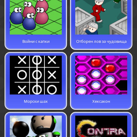
Войни с капки
Отборен лов за чудовища
Морски шах
Хексакон